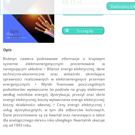
69,12 zł
64,00 zł
netto
Zaakceptuj ty
Do koszyka
Szczegóły
Spis
treści
Opis
Biuletyn zawiera podstawowe informacje o krajowym
systemie elektroenergetycznym prezentowane w
następującym układzie: • Bilanse energii elektrycznej, dane
techniczno-ekonomiczne oraz wskaźniki określające
sprawności realizowanych w elektroenergetyce przemian
energetycznych. • Wyniki finansowe poszczególnych
podsektorów: wytwarzanie (w podziale na grupy elektrowni
według nośników energii), dystrybucja, przesył oraz obrót
energii elektrycznej; koszty wytwarzania energii elektrycznej;
koszty działalności własnej. • Ceny energii elektrycznej i
usług dystrybucyjnych, w tym dla odbiorców końcowych.
Dane prezentowane są za kwartał oraz narastająco a także
dla analogicznego okresu roku ubiegłego. Kwartalnik ukazuje
się od 1993 roku.