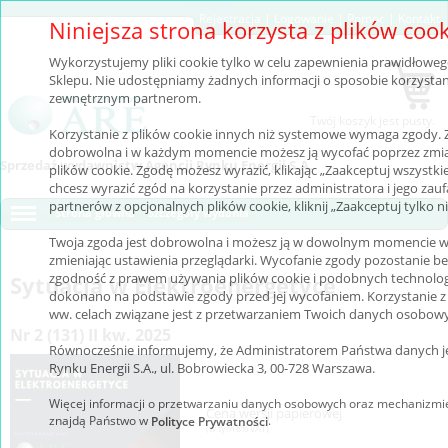
Rejestracja
|
Logowanie
|
Pomoc
|
Kontakt
Niniejsza strona korzysta z plików coo
Wykorzystujemy pliki cookie tylko w celu zapewnienia prawidłoweg
Sklepu. Nie udostępniamy żadnych informacji o sposobie korzystan
zewnętrznym partnerom.
Twój koszyk jest pusty.
Korzystanie z plików cookie innych niż systemowe wymaga zgody. 
dobrowolna i w każdym momencie możesz ją wycofać poprzez zmia
Sprzedaż wydawnictw Agencji Rynku Energii S.A.
plików cookie. Zgodę możesz wyrazić, klikając „Zaakceptuj wszystkie”.
chcesz wyrazić zgód na korzystanie przez administratora i jego zau
partnerów z opcjonalnych plików cookie, kliknij „Zaakceptuj tylko n
Strona główna
Szczegóły wydania
Twoja zgoda jest dobrowolna i możesz ją w dowolnym momencie w
zmieniając ustawienia przeglądarki. Wycofanie zgody pozostanie b
zgodność z prawem używania plików cookie i podobnych technologi
Sytuacja w Elektroenergetyce
dokonano na podstawie zgody przed jej wycofaniem. Korzystanie z
ww. celach związane jest z przetwarzaniem Twoich danych osobow
Nr 2 (131) II kw. 2025
Równocześnie informujemy, że Administratorem Państwa danych je
Rynku Energii S.A., ul. Bobrowiecka 3, 00-728 Warszawa.
Więcej informacji o przetwarzaniu danych osobowych oraz mechanizmie
Cena wersji papierowej
znajdą Państwo w
.
Polityce Prywatności
(w tym
8%
VAT)