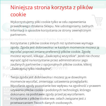
Rejestracja
|
Logowanie
|
Pomoc
|
Kontakt
Niniejsza strona korzysta z plików
cookie
Wykorzystujemy pliki cookie tylko w celu zapewnienia
prawidłowego działania Sklepu. Nie udostępniamy żadnych
Twój koszyk jest pusty.
informacji o sposobie korzystania ze strony zewnętrznym
partnerom.
Sprzedaż wydawnictw Agencji Rynku Energii S.A.
Korzystanie z plików cookie innych niż systemowe wymaga
zgody. Zgoda jest dobrowolna i w każdym momencie możesz ją
Strona główna
Szczegóły pozycji
wycofać poprzez zmianę preferencji plików cookie. Zgodę
możesz wyrazić, klikając „Zaakceptuj wszystkie”. Jeżeli nie chcesz
wyrazić zgód na korzystanie przez administratora i jego
zaufanych partnerów z opcjonalnych plików cookie, kliknij
Katalog Elektrociepłowni
„Zaakceptuj tylko niezbędne”.
Przemysłowych
Twoja zgoda jest dobrowolna i możesz ją w dowolnym
momencie wycofać, zmieniając ustawienia przeglądarki.
Wycofanie zgody pozostanie bez wpływu na zgodność z prawem
używania plików cookie i podobnych technologii, którego
dokonano na podstawie zgody przed jej wycofaniem.
Korzystanie z plików cookie ww. celach związane jest z
przetwarzaniem Twoich danych osobowych.