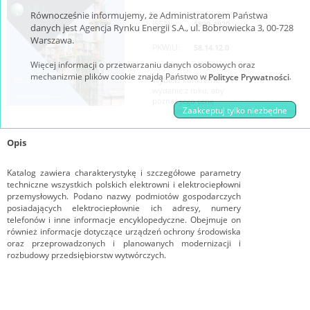
Równocześnie informujemy, że Administratorem Państwa
ISSN:
1899-1920
danych jest Agencja Rynku Energii S.A., ul. Bobrowiecka 3, 00-728
Warszawa.
PKWiU:
58.14.12.0
Więcej informacji o przetwarzaniu danych osobowych oraz
mechanizmie plików cookie znajdą Państwo w
.
Polityce Prywatności
Wybierz konkretne
wydanie z roku, aby
poznać jego cenę
Zaakceptuj tylko niezbędne
Opis
Katalog zawiera charakterystykę i szczegółowe parametry
techniczne wszystkich polskich elektrowni i elektrociepłowni
przemysłowych. Podano nazwy podmiotów gospodarczych
posiadających elektrociepłownie ich adresy, numery
telefonów i inne informacje encyklopedyczne. Obejmuje on
również informacje dotyczące urządzeń ochrony środowiska
oraz przeprowadzonych i planowanych modernizacji i
rozbudowy przedsiębiorstw wytwórczych.